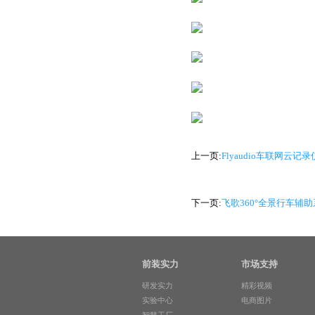
上一页:
Flyaudio车联网云记
下一页:
飞歌360°全景行车辅
前装实力
市场支持
研发实力
精彩视频
实验中心
电商图片
智慧工厂