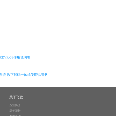
录仪DVR-03使用说明书
助系统-数字解码一体机使用说明书
关于飞歌
企业简介
历年荣誉
万里长测