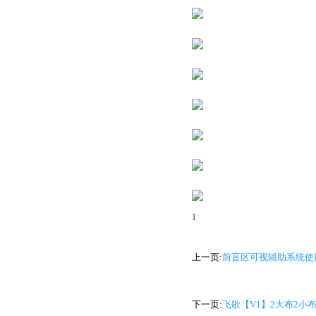
1
上一页:
前盲区可视辅助系统使
下一页:
飞歌【V1】2大布2小布